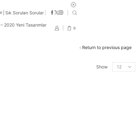
ş günü içinde kargo
im
Sık Sorulan Sorular
t – 2020 Yeni Tasarımlar
0
Return to previous page
Products
Show
per
page