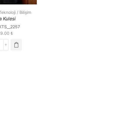
Teknoloji / Bilişim
a Kulesi
KTS__2257
89.00
₺
isa
ulesi
uantity