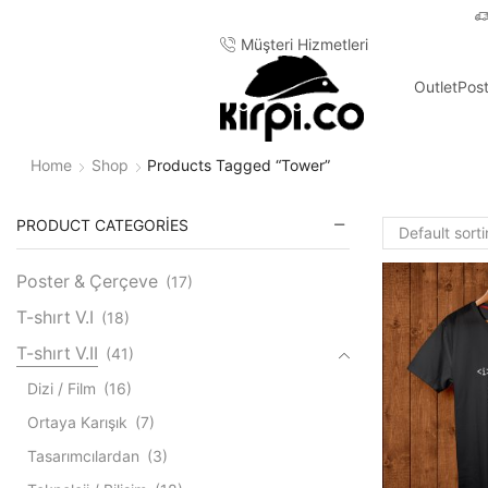
cretsiz kargo
Müşteri Hizmetleri
Outlet
Pos
Home
Shop
Products Tagged “tower”
PRODUCT CATEGORIES
Poster & Çerçeve
(17)
T-shırt V.I
(18)
T-shırt V.II
(41)
Dizi / Film
(16)
Ortaya Karışık
(7)
Tasarımcılardan
(3)