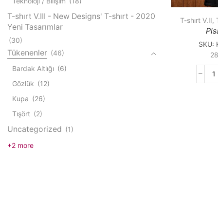
Teknoloji / Bilişim
(18)
T-shırt V.III - New Designs' T-shırt - 2020
T-shırt V.II
,
Yeni Tasarımlar
Pis
(30)
SKU:
Tükenenler
(46)
2
Bardak Altlığı
(6)
P
Gözlük
(12)
K
q
Kupa
(26)
Tışört
(2)
Uncategorized
(1)
+2 more