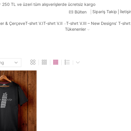
Türkiye'nin Heryerine 2-3 i
Sipariş Takip
İletiş
Bülten
ter & Çerçeve
T-shırt V.I
T-shırt V.II
T-shırt V.III – New Designs’ T-shır
Tükenenler