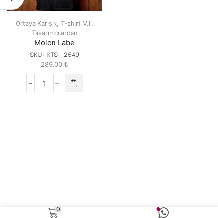
Ortaya Karışık
,
T-shırt V.II
,
Tasarımcılardan
Molon Labe
SKU:
KTS__2549
289.00
₺
Molon
Labe
quantity
0