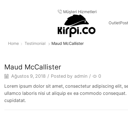
Müşteri Hizmetleri
Outlet
Pos
Home
Testimonial
Maud McCallister
Maud McCallister
Ağustos 9, 2018
/
Posted by
admin
/
0
Lorem ipsum dolor sit amet, consectetur adipiscing elit, 
ullamco laboris nisi ut aliquip ex ea commodo consequat. Du
cupidatat.