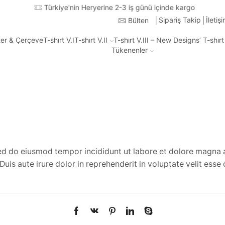
Türkiye'nin Heryerine 2-3 iş günü içinde kargo
Sipariş Takip
İletiş
Bülten
ter & Çerçeve
T-shırt V.I
T-shırt V.II
T-shırt V.III – New Designs’ T-shır
Tükenenler
sed do eiusmod tempor incididunt ut labore et dolore magna 
is aute irure dolor in reprehenderit in voluptate velit esse c