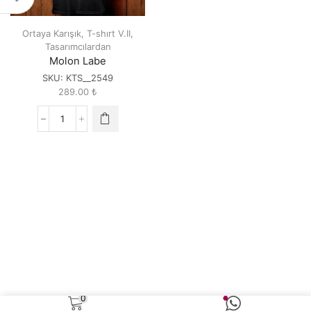
Ortaya Karışık
,
T-shırt V.II
,
Tasarımcılardan
Molon Labe
SKU:
KTS__2549
289.00
₺
Molon
Labe
quantity
0