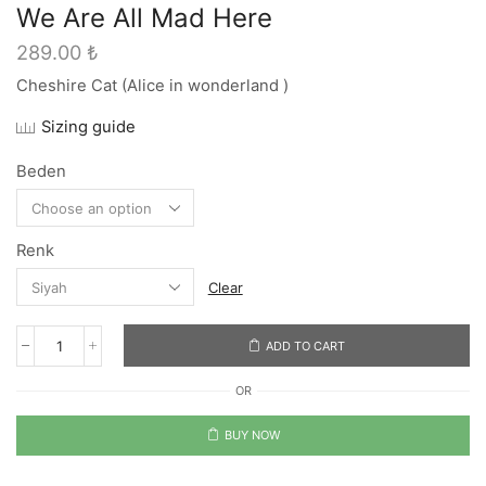
We Are All Mad Here
289.00
₺
Cheshire Cat (Alice in wonderland )
Sizing guide
Beden
Renk
Clear
ADD TO CART
We
Are
OR
All
Mad
Here
BUY NOW
quantity