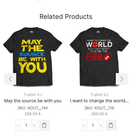
Related Products
T-shırt V.I
T-shırt V.I
May the source be with you
I want to change the world…
SKU:
KOUT__144
SKU:
KOUT__119
289.00
₺
289.00
₺
May
I