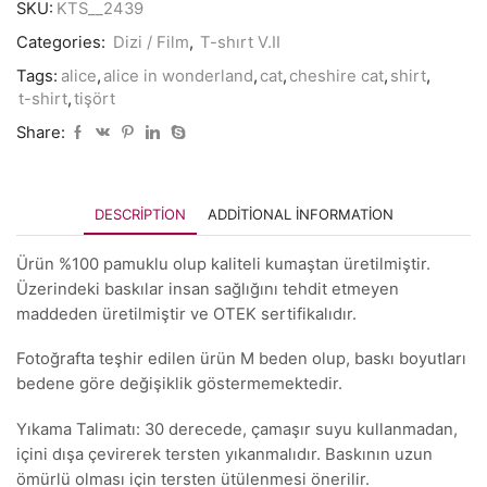
SKU:
KTS__2439
Categories:
Dizi / Film
,
T-shırt V.II
Tags:
alice
,
alice in wonderland
,
cat
,
cheshire cat
,
shirt
,
t-shirt
,
tişört
Share:
DESCRIPTION
ADDITIONAL INFORMATION
Ürün %100 pamuklu olup kaliteli kumaştan üretilmiştir.
Üzerindeki baskılar insan sağlığını tehdit etmeyen
maddeden üretilmiştir ve OTEK sertifikalıdır.
Fotoğrafta teşhir edilen ürün M beden olup, baskı boyutları
bedene göre değişiklik göstermemektedir.
Yıkama Talimatı: 30 derecede, çamaşır suyu kullanmadan,
içini dışa çevirerek tersten yıkanmalıdır. Baskının uzun
ömürlü olması için tersten ütülenmesi önerilir.