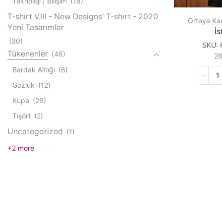
Teknoloji / Bilişim
(18)
T-shırt V.III - New Designs' T-shırt - 2020
Ortaya Kar
Yeni Tasarımlar
İs
(30)
SKU:
Tükenenler
(46)
2
Bardak Altlığı
(6)
İ
Gözlük
(12)
q
Kupa
(26)
Tışört
(2)
Uncategorized
(1)
+2 more