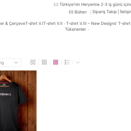
Türkiye'nin Heryerine 2-3 iş günü içinde kargo
Sipariş Takip
İletiş
Bülten
ter & Çerçeve
T-shırt V.I
T-shırt V.II
T-shırt V.III – New Designs’ T-shır
Tükenenler