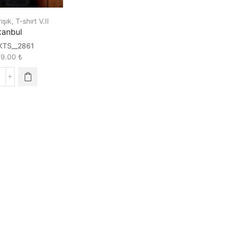
ışık
,
T-shırt V.II
tanbul
KTS__2861
89.00
₺
stanbul
uantity