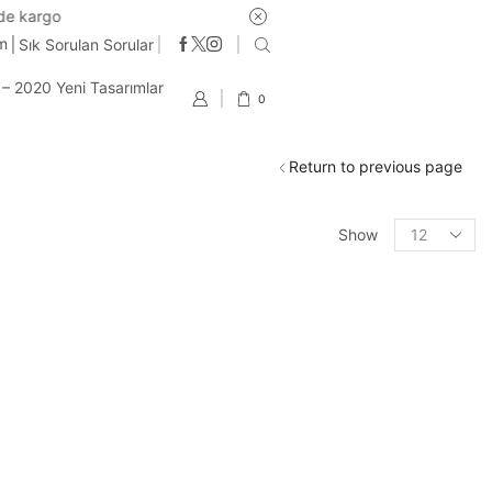
im
Sık Sorulan Sorular
t – 2020 Yeni Tasarımlar
0
Return to previous page
Products
Show
per
page