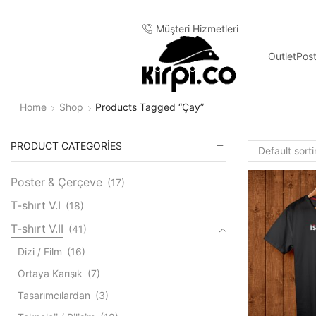
Müşteri Hizmetleri
Outlet
Pos
Home
Shop
Products Tagged “çay”
PRODUCT CATEGORIES
Poster & Çerçeve
(17)
T-shırt V.I
(18)
T-shırt V.II
(41)
Dizi / Film
(16)
Ortaya Karışık
(7)
Tasarımcılardan
(3)