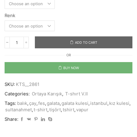
Renk
ADD TO CART
İstanbul
quantity
OR
BUY NOW
SKU:
KTS__2861
Categories:
Ortaya Karışık
,
T-shırt V.II
Tags:
balık
,
çay
,
fes
,
galata
,
galata kulesi
,
istanbul
,
kız kulesi
,
sultanahmet
,
t-shirt
,
tişört
,
tshirt
,
vapur
Share: