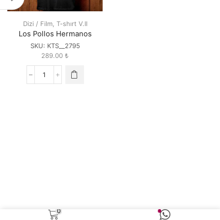
Dizi / Film
,
T-shırt V.II
Los Pollos Hermanos
SKU:
KTS__2795
289.00
₺
Los
Pollos
Hermanos
quantity
0