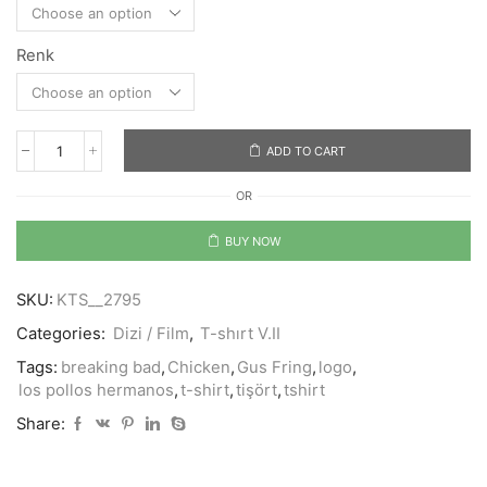
Renk
ADD TO CART
Los
Pollos
OR
Hermanos
quantity
BUY NOW
SKU:
KTS__2795
Categories:
Dizi / Film
,
T-shırt V.II
Tags:
breaking bad
,
Chicken
,
Gus Fring
,
logo
,
los pollos hermanos
,
t-shirt
,
tişört
,
tshirt
Share: