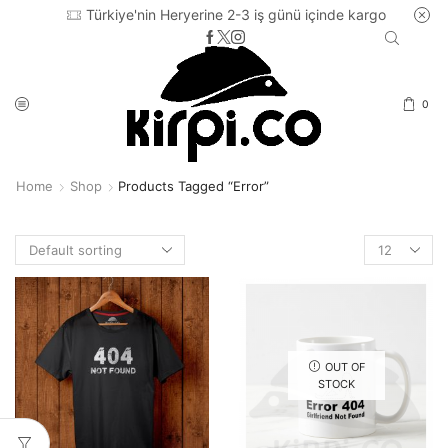
Türkiye'nin Heryerine 2-3 iş günü içinde kargo
0
Home
Shop
Products Tagged “error”
Products
per
page
OUT OF
STOCK