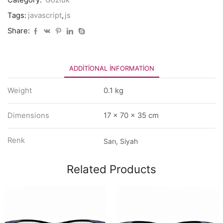
Category:
Gözlük
Tags:
javascript
,
js
Share:
ADDITIONAL INFORMATION
Weight
0.1 kg
Dimensions
17 × 70 × 35 cm
Renk
Sarı, Siyah
Related Products