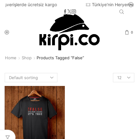
retsiz kargo
Türkiye'nin Heryerine 2-3 iş günü içinde
0
Home
Shop
Products Tagged “false”
Products
per
page