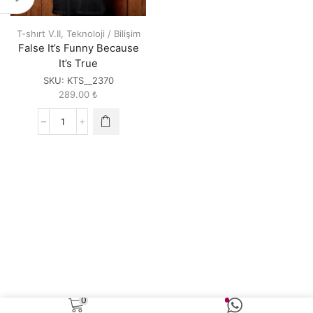
T-shırt V.II
,
Teknoloji / Bilişim
False It’s Funny Because
It’s True
SKU:
KTS__2370
289.00
₺
False
It's
Funny
Because
It's
True
quantity
0