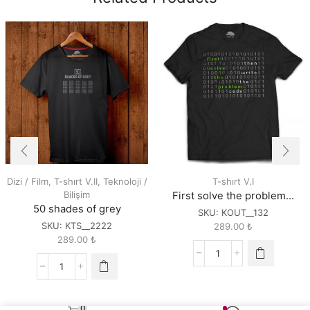
Dizi / Film
,
T-shırt V.II
,
Teknoloji /
T-shırt V.I
Bilişim
First solve the problem…
50 shades of grey
SKU:
KOUT__132
SKU:
KTS__2222
289.00
₺
289.00
₺
First
50
solve
shades
the
of
problem...
0