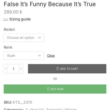
False It’s Funny Because It’s True
289.00
₺
Sizing guide
Beden
Renk
Clear
ADD TO CART
False
It's
OR
Funny
Because
It's
BUY NOW
True
quantity
SKU:
KTS__2370
Categories:
T-shırt V.II
,
Teknoloji / Bilişim