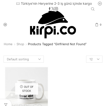
Türkiye'nin Heryerine 2-3 iş günü içinde kargo
0
Home
Shop
Products Tagged “girlfriend Not Found”
Products
per
page
OUT OF
STOCK