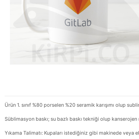
Ürün 1. sınıf %80 porselen %20 seramik karışımı olup subl
Süblimasyon baskı; su bazlı baskı tekniği olup kanserojen m
Yıkama Talimatı: Kupaları istediğiniz gibi makinede veya el