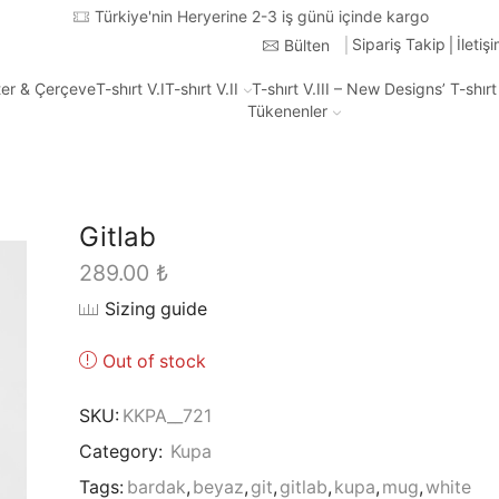
Türkiye'nin Heryerine 2-3 iş günü içinde kargo
Sipariş Takip
İletiş
Bülten
ter & Çerçeve
T-shırt V.I
T-shırt V.II
T-shırt V.III – New Designs’ T-shır
Tükenenler
Gitlab
289.00
₺
Sizing guide
Out of stock
SKU:
KKPA__721
Category:
Kupa
Tags:
bardak
,
beyaz
,
git
,
gitlab
,
kupa
,
mug
,
white