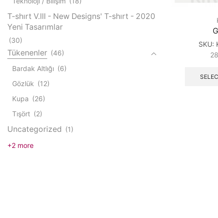
Teknoloji / Bilişim
(18)
T-shırt V.III - New Designs' T-shırt - 2020
Yeni Tasarımlar
G
(30)
SKU:
Tükenenler
(46)
2
Bardak Altlığı
(6)
SELEC
Gözlük
(12)
Kupa
(26)
Tışört
(2)
Uncategorized
(1)
+2 more