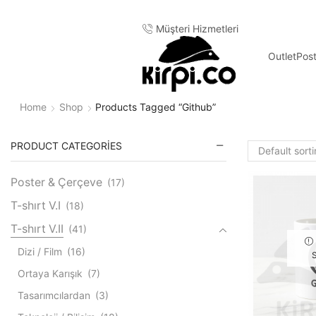
Müşteri Hizmetleri
Outlet
Pos
Home
Shop
Products Tagged “github”
PRODUCT CATEGORIES
Poster & Çerçeve
(17)
T-shırt V.I
(18)
T-shırt V.II
(41)
Dizi / Film
(16)
Ortaya Karışık
(7)
Tasarımcılardan
(3)