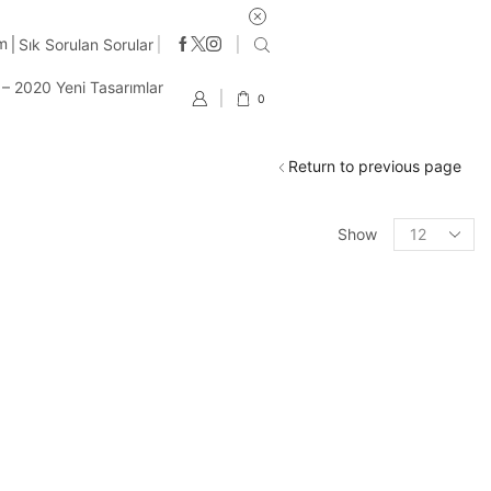
im
Sık Sorulan Sorular
t – 2020 Yeni Tasarımlar
0
Return to previous page
Products
Show
per
page