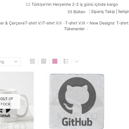
Türkiye'nin Heryerine 2-3 iş günü içinde kargo
Sipariş Takip
İletiş
Bülten
ter & Çerçeve
T-shırt V.I
T-shırt V.II
T-shırt V.III – New Designs’ T-shır
Tükenenler
OUT OF
STOCK