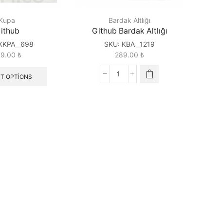
Kupa
Bardak Altlığı
ithub
Github Bardak Altlığı
KKPA__698
SKU:
KBA__1219
89.00
₺
289.00
₺
T OPTIONS
Github
Bardak
Altlığı
quantity