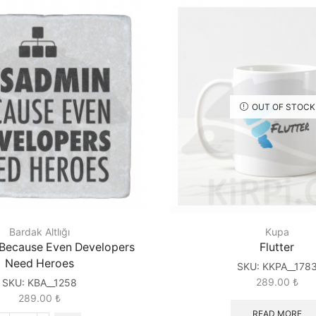
OUT OF STOCK
Bardak Altlığı
Kupa
Because Even Developers
Flutter
Need Heroes
SKU:
KKPA__178
289.00
₺
SKU:
KBA__1258
289.00
₺
READ MORE