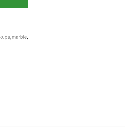
kupa
,
marble
,