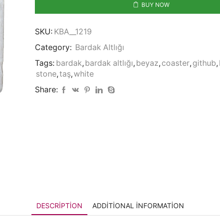
BUY NOW
SKU:
KBA__1219
Category:
Bardak Altlığı
Tags:
bardak
,
bardak altlığı
,
beyaz
,
coaster
,
github
,
stone
,
taş
,
white
Share:
DESCRIPTION
ADDITIONAL INFORMATION