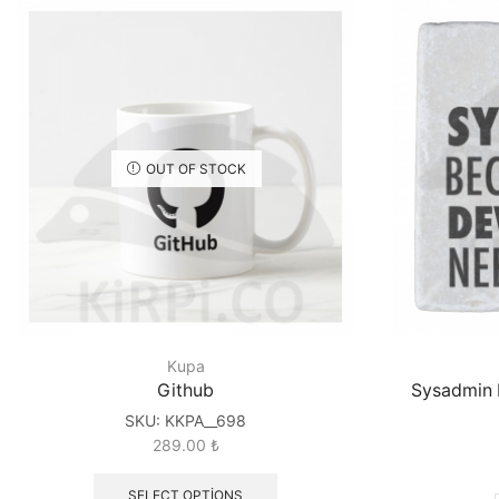
OUT OF STOCK
Kupa
Github
Sysadmin 
SKU:
KKPA__698
289.00
₺
SELECT OPTIONS