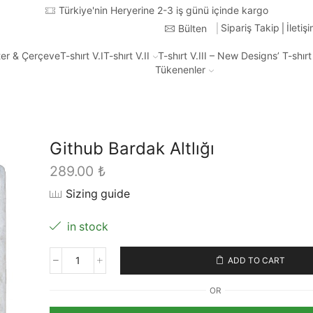
Türkiye'nin Heryerine 2-3 iş günü içinde kargo
Sipariş Takip
İletiş
Bülten
ter & Çerçeve
T-shırt V.I
T-shırt V.II
T-shırt V.III – New Designs’ T-shır
Tükenenler
Github Bardak Altlığı
289.00
₺
Sizing guide
in stock
ADD TO CART
Github
Bardak
OR
Altlığı
quantity