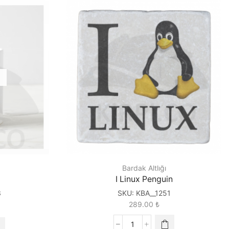
Bardak Altlığı
I Linux Penguin
3
SKU:
KBA__1251
289.00
₺
I