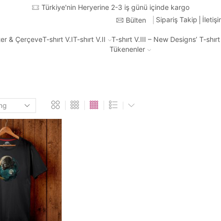
Türkiye'nin Heryerine 2-3 iş günü içinde kargo
Sipariş Takip
İletiş
Bülten
ter & Çerçeve
T-shırt V.I
T-shırt V.II
T-shırt V.III – New Designs’ T-shır
Tükenenler