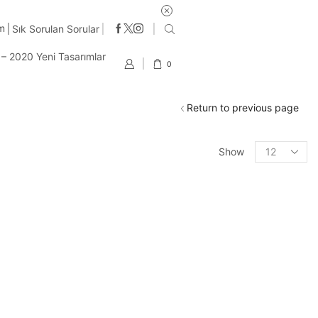
im
Sık Sorulan Sorular
t – 2020 Yeni Tasarımlar
0
Return to previous page
Products
Show
per
page