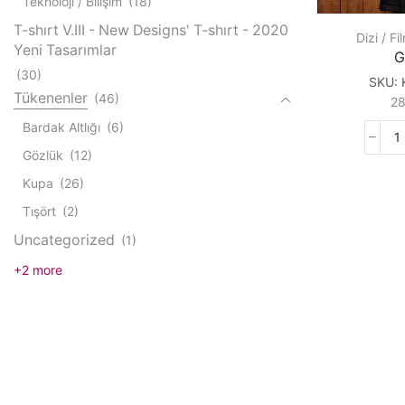
Teknoloji / Bilişim
(18)
T-shırt V.III - New Designs' T-shırt - 2020
Dizi / Fi
Yeni Tasarımlar
G
(30)
SKU:
Tükenenler
(46)
2
Bardak Altlığı
(6)
G
Gözlük
(12)
q
Kupa
(26)
Tışört
(2)
Uncategorized
(1)
+2 more