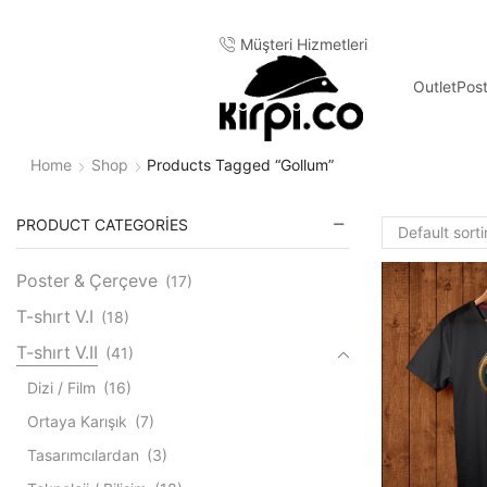
Müşteri Hizmetleri
Outlet
Pos
Home
Shop
Products Tagged “gollum”
PRODUCT CATEGORIES
Poster & Çerçeve
(17)
T-shırt V.I
(18)
T-shırt V.II
(41)
Dizi / Film
(16)
Ortaya Karışık
(7)
Tasarımcılardan
(3)