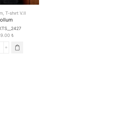
lm
,
T-shırt V.II
ollum
KTS__2427
89.00
₺
ollum
uantity