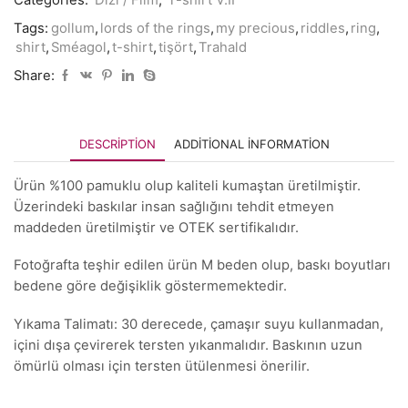
Tags:
gollum
,
lords of the rings
,
my precious
,
riddles
,
ring
,
shirt
,
Sméagol
,
t-shirt
,
tişört
,
Trahald
Share:
DESCRIPTION
ADDITIONAL INFORMATION
Ürün %100 pamuklu olup kaliteli kumaştan üretilmiştir.
Üzerindeki baskılar insan sağlığını tehdit etmeyen
maddeden üretilmiştir ve OTEK sertifikalıdır.
Fotoğrafta teşhir edilen ürün M beden olup, baskı boyutları
bedene göre değişiklik göstermemektedir.
Yıkama Talimatı: 30 derecede, çamaşır suyu kullanmadan,
içini dışa çevirerek tersten yıkanmalıdır. Baskının uzun
ömürlü olması için tersten ütülenmesi önerilir.