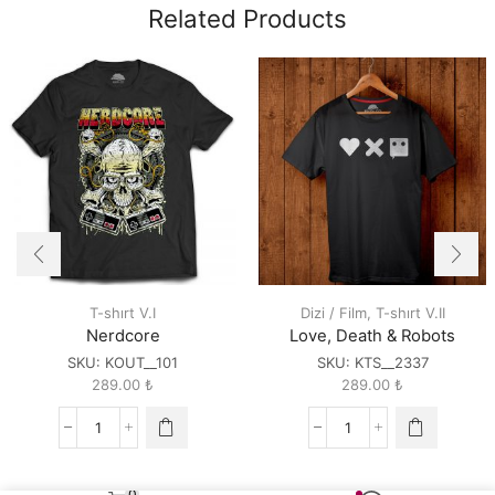
Related Products
T-shırt V.I
Dizi / Film
,
T-shırt V.II
Nerdcore
Love, Death & Robots
SKU:
KOUT__101
SKU:
KTS__2337
289.00
₺
289.00
₺
Nerdcore
Love,
quantity
Death
&
0