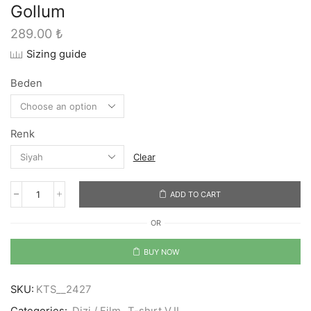
Gollum
289.00
₺
Sizing guide
Beden
Renk
Clear
ADD TO CART
Gollum
quantity
OR
BUY NOW
SKU:
KTS__2427
Categories:
Dizi / Film
,
T-shırt V.II