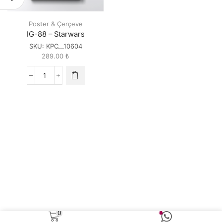
Poster & Çerçeve
IG-88 – Starwars
SKU:
KPC__10604
289.00
₺
IG-
88
-
Starwars
quantity
0