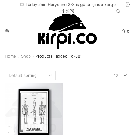
Türkiye'nin Heryerine 2-3 iş günü içinde kargo
0
Home
Shop
Products Tagged “ig-88”
Products
per
page