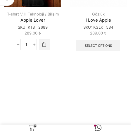
T-shırt V.II
,
Teknoloji / Bilişim
Gözlük
Apple Lover
I Love Apple
SKU:
KTS__2689
SKU:
KGLK__534
289.00
₺
289.00
₺
SELECT OPTIONS
Apple
Lover
quantity
0