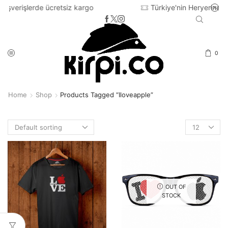
siz kargo
Türkiye'nin Heryerine 2-3 iş günü içinde ka
0
Home
Shop
Products Tagged “iloveapple”
Products
per
page
OUT OF
STOCK