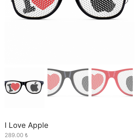
I Love Apple
289.00
₺