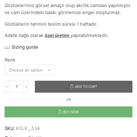
Gözlüklerimiz görsel amaçlı olup akrilik camdan yapılmıştır
ve cam üzerindeki baskı görmenize engel oluşturmaz.
Gözlüklerin tahmini teslim süresi 1 haftadır.
Adete bağlı olarak
özel üretim
yapılabilmektedir.
Sizing guide
Renk
ADD TO CART
I
Love
OR
Apple
quantity
BUY NOW
SKU:
KGLK__534