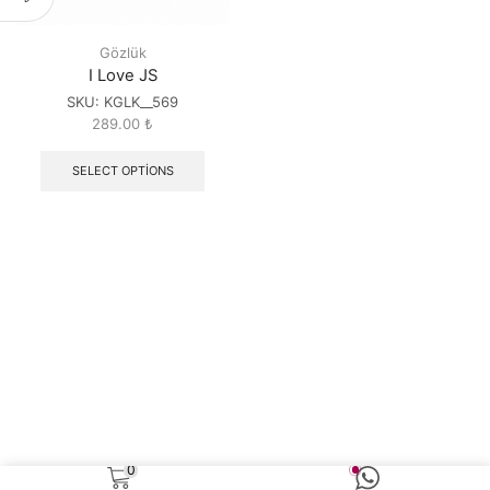
Gözlük
I Love JS
SKU:
KGLK__569
289.00
₺
SELECT OPTIONS
0