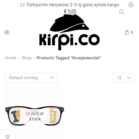
Türkiye'nin Heryerine 2-3 iş günü içinde kargo
0
Home
Shop
Products Tagged “ilovejavascript”
Products
per
page
OUT OF
STOCK