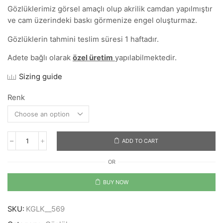
Gözlüklerimiz görsel amaçlı olup akrilik camdan yapılmıştır
ve cam üzerindeki baskı görmenize engel oluşturmaz.
Gözlüklerin tahmini teslim süresi 1 haftadır.
Adete bağlı olarak
özel üretim
yapılabilmektedir.
Sizing guide
Renk
ADD TO CART
I
Love
OR
JS
quantity
BUY NOW
SKU:
KGLK__569