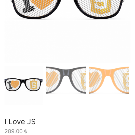
I Love JS
289.00
₺