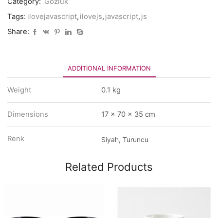
Category:
Gözlük
Tags:
ilovejavascript
,
ilovejs
,
javascript
,
js
Share:
ADDITIONAL INFORMATION
Weight
0.1 kg
Dimensions
17 × 70 × 35 cm
Renk
Siyah, Turuncu
Related Products