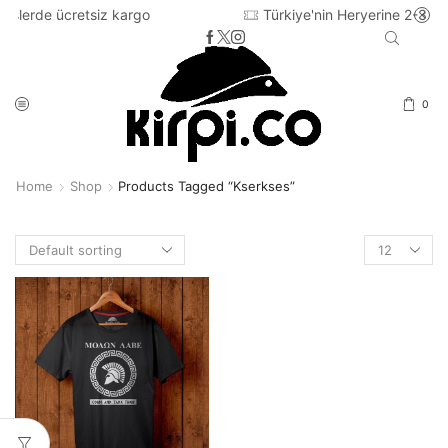
 kargo
Türkiye'nin Heryerine 2-3 iş günü içinde karg
0
Home
Shop
Products Tagged “kserkses”
Products
per
page