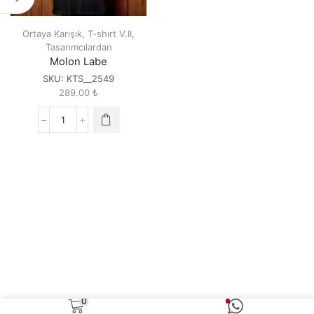
Ortaya Karışık
,
T-shırt V.II
,
Tasarımcılardan
Molon Labe
SKU:
KTS__2549
289.00
₺
Molon
Labe
quantity
0