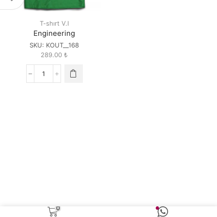
T-shırt V.I
Engineering
SKU:
KOUT__168
289.00
₺
Engineering
quantity
0