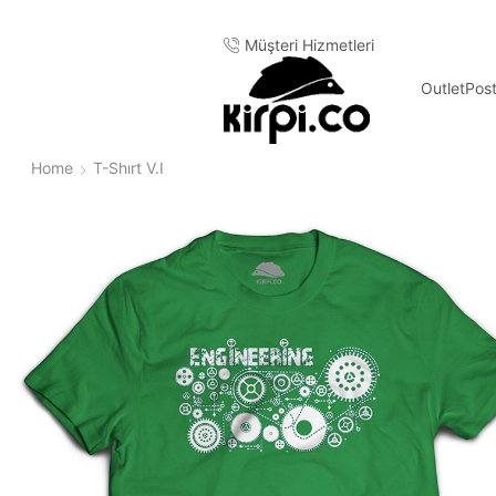
içinde kargo
Müşteri Hizmetleri
Outlet
Pos
Home
T-Shırt V.I