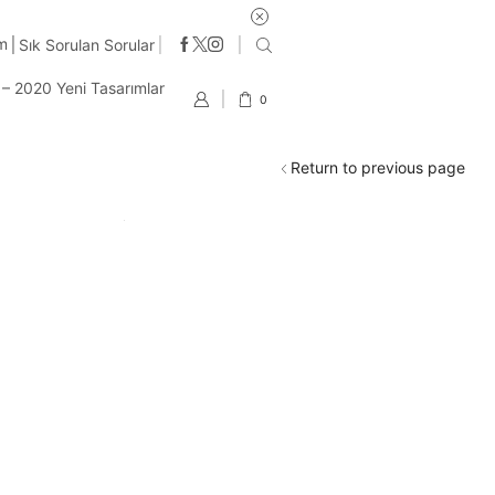
şlerde ücretsiz kargo
im
Sık Sorulan Sorular
t – 2020 Yeni Tasarımlar
0
Return to previous page