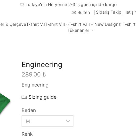
250 TL ve üzeri tüm alışveri
Sipariş Takip
İletiş
Bülten
ter & Çerçeve
T-shırt V.I
T-shırt V.II
T-shırt V.III – New Designs’ T-shır
Tükenenler
Engineering
289.00
₺
Engineering
Sizing guide
Beden
Renk