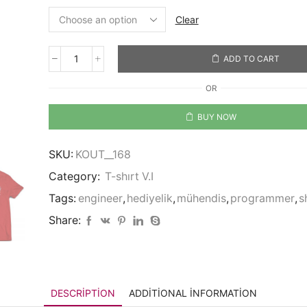
Clear
ADD TO CART
Engineering
quantity
OR
BUY NOW
SKU:
KOUT__168
Category:
T-shırt V.I
Tags:
engineer
,
hediyelik
,
mühendis
,
programmer
,
s
Share:
DESCRIPTION
ADDITIONAL INFORMATION