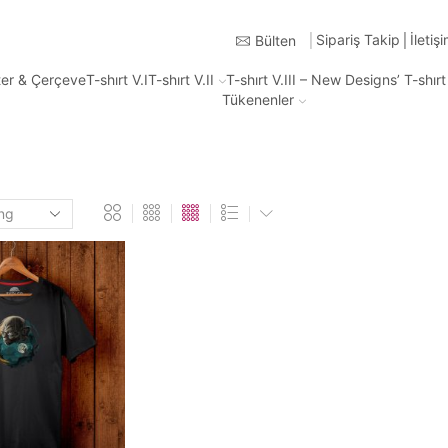
Türkiye'nin Heryerine 2-3 iş günü içinde kargo
Sipariş Takip
İletiş
Bülten
ter & Çerçeve
T-shırt V.I
T-shırt V.II
T-shırt V.III – New Designs’ T-shır
Tükenenler