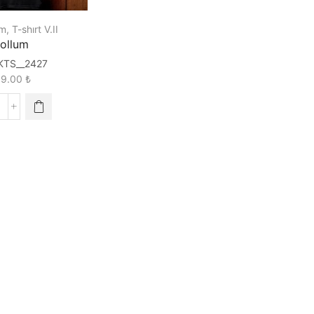
lm
,
T-shırt V.II
ollum
KTS__2427
89.00
₺
ollum
uantity