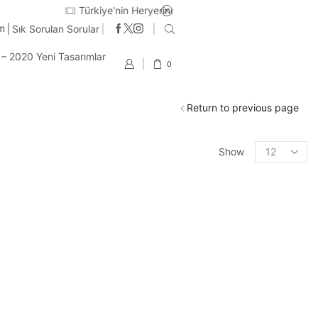
im
Sık Sorulan Sorular
t – 2020 Yeni Tasarımlar
0
Return to previous page
Products
Show
per
page