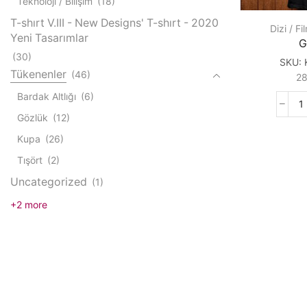
Teknoloji / Bilişim
(18)
T-shırt V.III - New Designs' T-shırt - 2020
Dizi / Fi
Yeni Tasarımlar
G
(30)
SKU:
Tükenenler
(46)
2
Bardak Altlığı
(6)
G
Gözlük
(12)
q
Kupa
(26)
Tışört
(2)
Uncategorized
(1)
+2 more