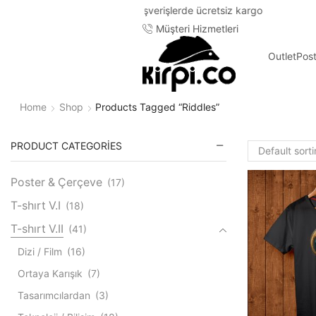
Müşteri Hizmetleri
Outlet
Pos
Home
Shop
Products Tagged “riddles”
PRODUCT CATEGORIES
Poster & Çerçeve
(17)
T-shırt V.I
(18)
T-shırt V.II
(41)
Dizi / Film
(16)
Ortaya Karışık
(7)
Tasarımcılardan
(3)