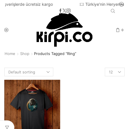
retsiz kargo
Türkiye'nin Heryerine 2-3 iş günü içinde
0
Home
Shop
Products Tagged “ring”
Products
per
page