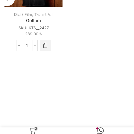
Dizi / Film
,
T-shırt V.II
Gollum
SKU:
KTS__2427
289.00
₺
Gollum
quantity
0