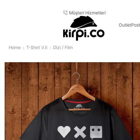
Türkiye'nin Heryerine 2-3 iş günü içinde kargo
Müşteri Hizmetleri
Outlet
Pos
Home
T-Shırt V.II
Dizi / Film