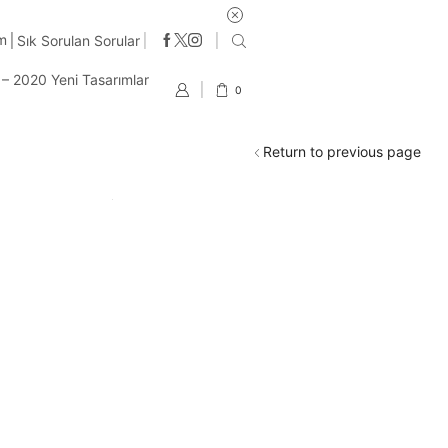
250 TL ve üzeri tüm alışverişlerde ücret
im
Sık Sorulan Sorular
t – 2020 Yeni Tasarımlar
0
Return to previous page