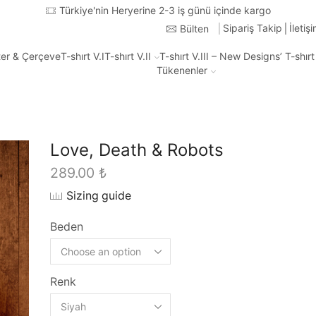
Sipariş Takip
İletiş
Bülten
ter & Çerçeve
T-shırt V.I
T-shırt V.II
T-shırt V.III – New Designs’ T-shır
Tükenenler
Love, Death & Robots
289.00
₺
Sizing guide
Beden
Renk