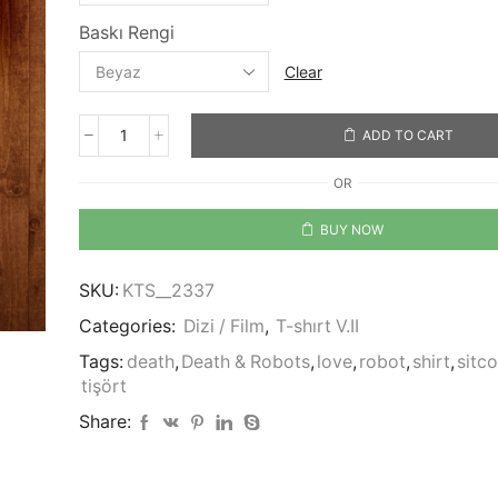
Baskı Rengi
Clear
ADD TO CART
Love,
Death
OR
&
Robots
BUY NOW
quantity
SKU:
KTS__2337
Categories:
Dizi / Film
,
T-shırt V.II
Tags:
death
,
Death & Robots
,
love
,
robot
,
shirt
,
sitc
tişört
Share: