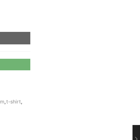
om
,
t-shirt
,