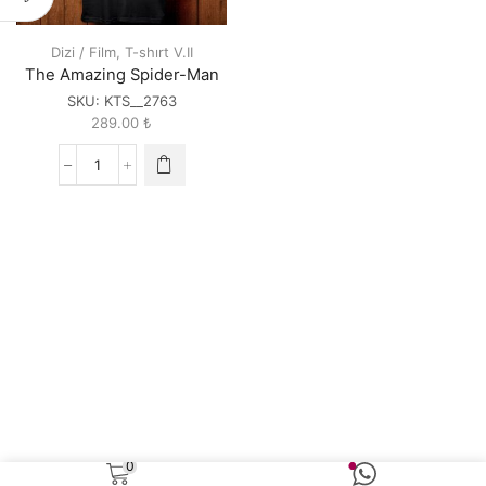
Dizi / Film
,
T-shırt V.II
The Amazing Spider-Man
SKU:
KTS__2763
289.00
₺
The
Amazing
Spider-
Man
quantity
0