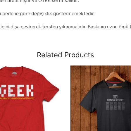
 üretilmiştir ve OTEK sertifikalıdır.
rı bedene göre değişiklik göstermemektedir.
ini dışa çevirerek tersten yıkanmalıdır. Baskının uzun ömürlü
Related Products