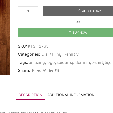
ADD TO CART
The
Amazing
OR
Spider-
Man
BUY NOW
quantity
SKU:
KTS__2763
Categories:
Dizi / Film
,
T-shırt V.II
Tags:
amazing
,
logo
,
spider
,
spiderman
,
t-shirt
,
tişö
Share:
DESCRIPTION
ADDITIONAL INFORMATION