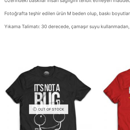
Üzerindeki baskılar insan sağlığını tehdit etmeyen maddeden
Fotoğrafta teşhir edilen ürün M beden olup, baskı boyutla
Yıkama Talimatı: 30 derecede, çamaşır suyu kullanmadan, iç
OUT OF STOCK