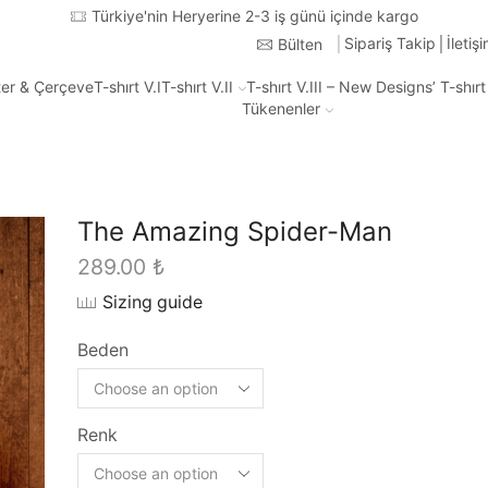
'nin Heryerine 2-3 iş günü içinde kargo
Sipariş Takip
İletiş
Bülten
ter & Çerçeve
T-shırt V.I
T-shırt V.II
T-shırt V.III – New Designs’ T-shır
Tükenenler
The Amazing Spider-Man
289.00
₺
Sizing guide
Beden
Renk