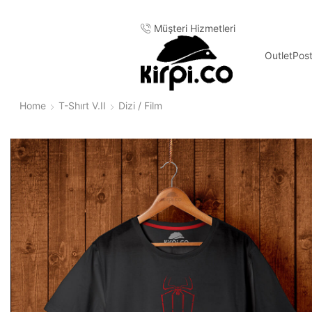
Türkiye
Müşteri Hizmetleri
Outlet
Pos
Home
T-Shırt V.II
Dizi / Film