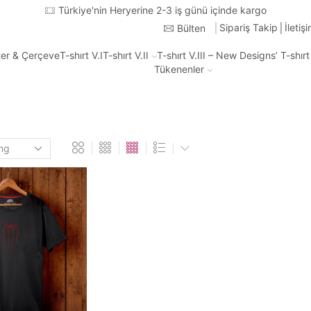
Türkiye'nin Heryerine 2-3 iş günü içinde kargo
Sipariş Takip
İletiş
Bülten
ter & Çerçeve
T-shırt V.I
T-shırt V.II
T-shırt V.III – New Designs’ T-shır
Tükenenler