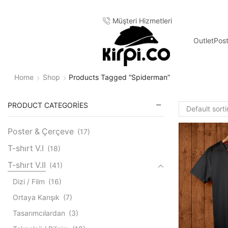
Müşteri Hizmetleri
Outlet
Pos
Home
Shop
Products Tagged “spiderman”
PRODUCT CATEGORIES
Poster & Çerçeve
(17)
T-shırt V.I
(18)
T-shırt V.II
(41)
Dizi / Film
(16)
Ortaya Karışık
(7)
Tasarımcılardan
(3)