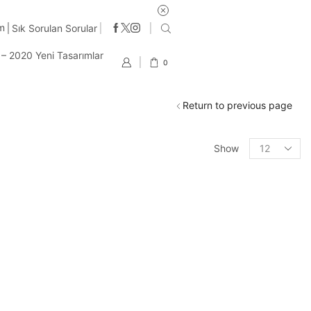
im
Sık Sorulan Sorular
t – 2020 Yeni Tasarımlar
0
Return to previous page
Products
Show
per
page