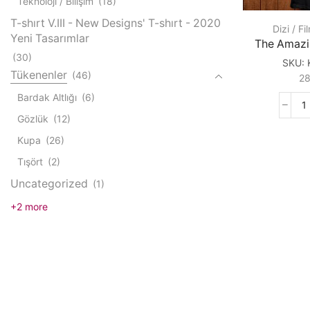
Teknoloji / Bilişim
(18)
T-shırt V.III - New Designs' T-shırt - 2020
Dizi / Fi
Yeni Tasarımlar
The Amazi
(30)
SKU:
Tükenenler
(46)
2
Bardak Altlığı
(6)
T
Gözlük
(12)
A
S
Kupa
(26)
M
Tışört
(2)
q
Uncategorized
(1)
+2 more