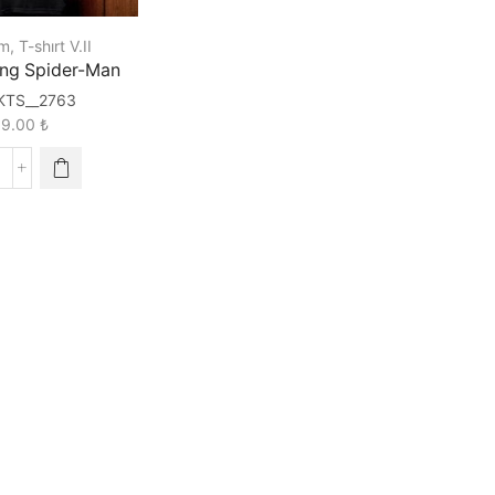
lm
,
T-shırt V.II
ng Spider-Man
KTS__2763
89.00
₺
he
mazing
pider-
an
uantity