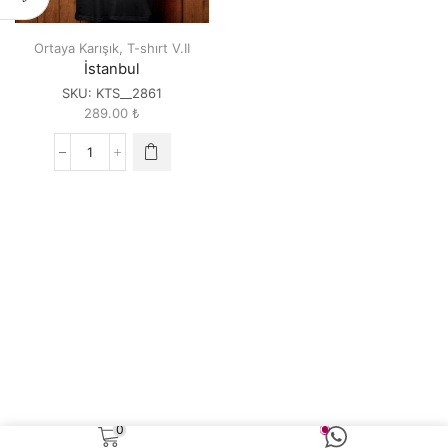
Ortaya Karışık
,
T-shırt V.II
İstanbul
SKU:
KTS__2861
289.00
₺
İstanbul
quantity
0