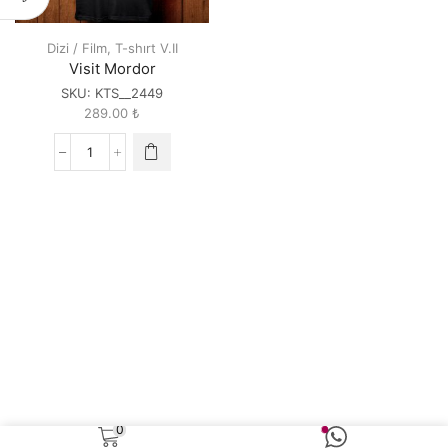
Dizi / Film
,
T-shırt V.II
Visit Mordor
SKU:
KTS__2449
289.00
₺
Visit
Mordor
quantity
0