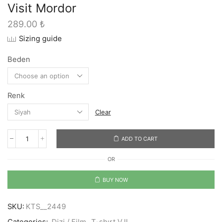
Visit Mordor
289.00
₺
Sizing guide
Beden
Renk
Clear
ADD TO CART
Visit
Mordor
OR
quantity
BUY NOW
SKU:
KTS__2449
Categories:
Dizi / Film
,
T-shırt V.II