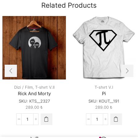
Related Products
Dizi / Film
,
T-shırt V.II
T-shırt V.I
Rick And Morty
Pi
SKU:
KTS__2327
SKU:
KOUT__191
289.00
₺
289.00
₺
Rick
Pi
And
quantity
Morty
0