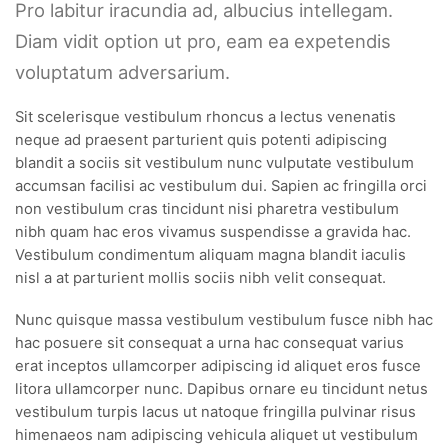
Pro labitur iracundia ad, albucius intellegam.
Diam vidit option ut pro, eam ea expetendis
voluptatum adversarium.
Sit scelerisque vestibulum rhoncus a lectus venenatis
neque ad praesent parturient quis potenti adipiscing
blandit a sociis sit vestibulum nunc vulputate vestibulum
accumsan facilisi ac vestibulum dui. Sapien ac fringilla orci
non vestibulum cras tincidunt nisi pharetra vestibulum
nibh quam hac eros vivamus suspendisse a gravida hac.
Vestibulum condimentum aliquam magna blandit iaculis
nisl a at parturient mollis sociis nibh velit consequat.
Nunc quisque massa vestibulum vestibulum fusce nibh hac
hac posuere sit consequat a urna hac consequat varius
erat inceptos ullamcorper adipiscing id aliquet eros fusce
litora ullamcorper nunc. Dapibus ornare eu tincidunt netus
vestibulum turpis lacus ut natoque fringilla pulvinar risus
himenaeos nam adipiscing vehicula aliquet ut vestibulum