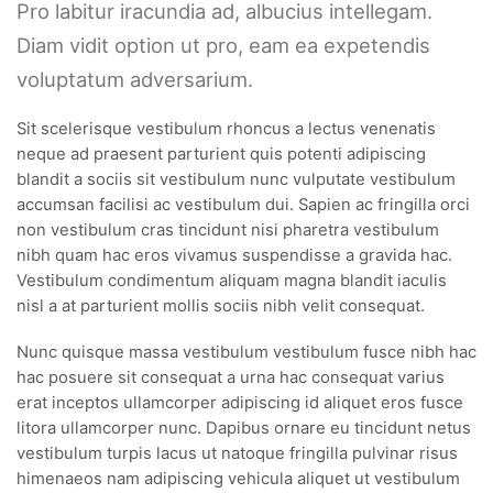
Pro labitur iracundia ad, albucius intellegam.
Diam vidit option ut pro, eam ea expetendis
voluptatum adversarium.
Sit scelerisque vestibulum rhoncus a lectus venenatis
neque ad praesent parturient quis potenti adipiscing
blandit a sociis sit vestibulum nunc vulputate vestibulum
accumsan facilisi ac vestibulum dui. Sapien ac fringilla orci
non vestibulum cras tincidunt nisi pharetra vestibulum
nibh quam hac eros vivamus suspendisse a gravida hac.
Vestibulum condimentum aliquam magna blandit iaculis
nisl a at parturient mollis sociis nibh velit consequat.
Nunc quisque massa vestibulum vestibulum fusce nibh hac
hac posuere sit consequat a urna hac consequat varius
erat inceptos ullamcorper adipiscing id aliquet eros fusce
litora ullamcorper nunc. Dapibus ornare eu tincidunt netus
vestibulum turpis lacus ut natoque fringilla pulvinar risus
himenaeos nam adipiscing vehicula aliquet ut vestibulum