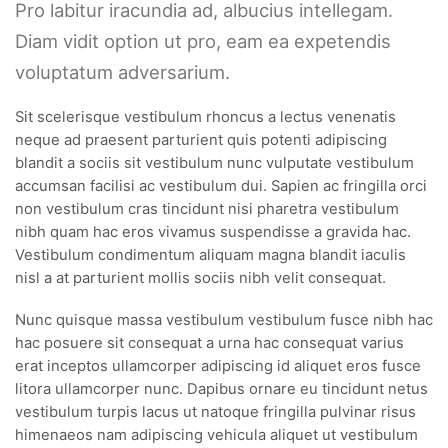
Pro labitur iracundia ad, albucius intellegam.
Diam vidit option ut pro, eam ea expetendis
voluptatum adversarium.
Sit scelerisque vestibulum rhoncus a lectus venenatis
neque ad praesent parturient quis potenti adipiscing
blandit a sociis sit vestibulum nunc vulputate vestibulum
accumsan facilisi ac vestibulum dui. Sapien ac fringilla orci
non vestibulum cras tincidunt nisi pharetra vestibulum
nibh quam hac eros vivamus suspendisse a gravida hac.
Vestibulum condimentum aliquam magna blandit iaculis
nisl a at parturient mollis sociis nibh velit consequat.
Nunc quisque massa vestibulum vestibulum fusce nibh hac
hac posuere sit consequat a urna hac consequat varius
erat inceptos ullamcorper adipiscing id aliquet eros fusce
litora ullamcorper nunc. Dapibus ornare eu tincidunt netus
vestibulum turpis lacus ut natoque fringilla pulvinar risus
himenaeos nam adipiscing vehicula aliquet ut vestibulum