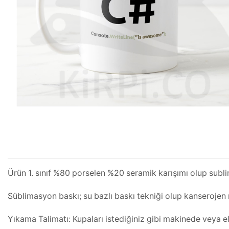
Ürün 1. sınıf %80 porselen %20 seramik karışımı olup subl
Süblimasyon baskı; su bazlı baskı tekniği olup kanserojen m
Yıkama Talimatı: Kupaları istediğiniz gibi makinede veya el