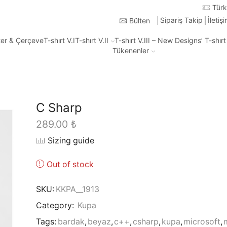
Türkiye'nin Heryerine 2-3 iş günü içinde kargo
Sipariş Takip
İletiş
Bülten
ter & Çerçeve
T-shırt V.I
T-shırt V.II
T-shırt V.III – New Designs’ T-shır
Tükenenler
C Sharp
289.00
₺
Sizing guide
Out of stock
SKU:
KKPA__1913
Category:
Kupa
Tags:
bardak
,
beyaz
,
c++
,
csharp
,
kupa
,
microsoft
,