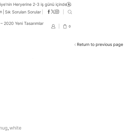
im
Sık Sorulan Sorular
t – 2020 Yeni Tasarımlar
0
Return to previous page
mug
,
white