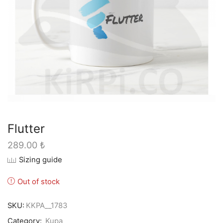
Flutter
289.00
₺
Sizing guide
Out of stock
SKU:
KKPA__1783
Category:
Kupa