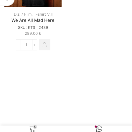
Dizi / Film
,
T-shırt V.II
We Are All Mad Here
SKU:
KTS__2439
289.00
₺
We
Are
All
Mad
Here
quantity
0