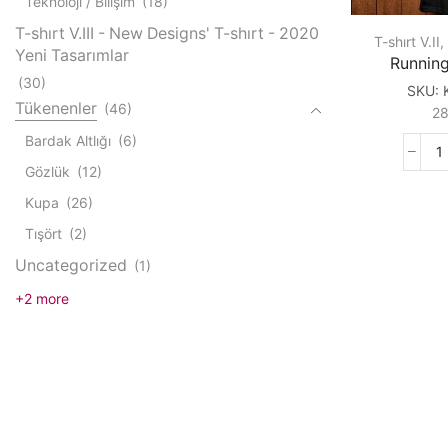
Teknoloji / Bilişim
(18)
T-shırt V.III - New Designs' T-shırt - 2020
T-shırt V.II
,
Yeni Tasarımlar
Runnin
(30)
SKU:
Tükenenler
(46)
2
Bardak Altlığı
(6)
R
Gözlük
(12)
W
M
Kupa
(26)
q
Tışört
(2)
Uncategorized
(1)
+2 more