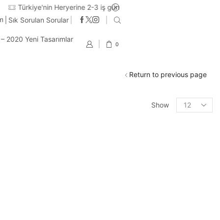
im
Sık Sorulan Sorular
t – 2020 Yeni Tasarımlar
0
Return to previous page
Products
Show
per
page