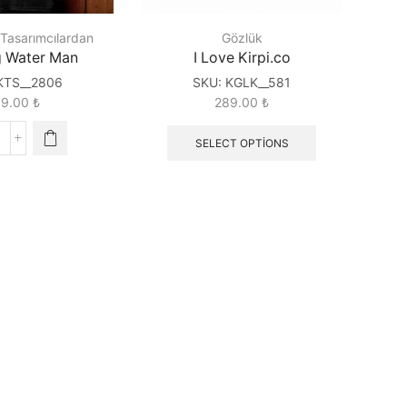
Tasarımcılardan
Gözlük
g Water Man
I Love Kirpi.co
KTS__2806
SKU:
KGLK__581
89.00
₺
289.00
₺
SELECT OPTIONS
unning
ater
an
uantity