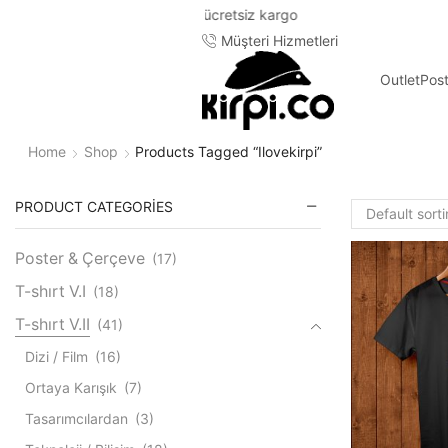
Müşteri Hizmetleri
Outlet
Pos
Home
Shop
Products Tagged “ilovekirpi”
PRODUCT CATEGORIES
Poster & Çerçeve
(17)
T-shırt V.I
(18)
T-shırt V.II
(41)
Dizi / Film
(16)
Ortaya Karışık
(7)
Tasarımcılardan
(3)