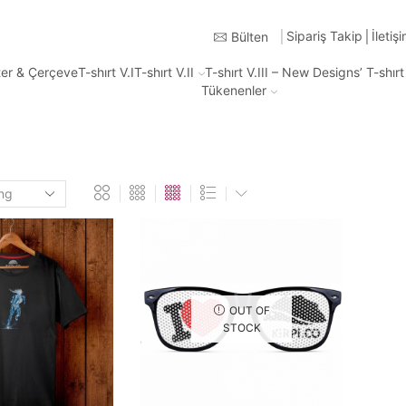
Türkiye'nin Heryerine 2-3 iş günü içinde kargo
Sipariş Takip
İletiş
Bülten
ter & Çerçeve
T-shırt V.I
T-shırt V.II
T-shırt V.III – New Designs’ T-shır
Tükenenler
OUT OF
STOCK