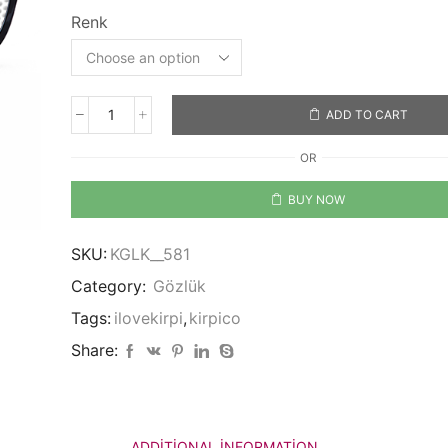
Renk
ADD TO CART
I
Love
OR
Kirpi.co
quantity
BUY NOW
SKU:
KGLK__581
Category:
Gözlük
Tags:
ilovekirpi
,
kirpico
Share:
ADDITIONAL INFORMATION