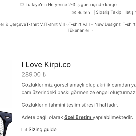
Türkiye'nin Heryerine 2-3 iş günü içinde kargo
Sipariş Takip
İletiş
Bülten
ter & Çerçeve
T-shırt V.I
T-shırt V.II
T-shırt V.III – New Designs’ T-shır
Tükenenler
I Love Kirpi.co
289.00
₺
Gözlüklerimiz görsel amaçlı olup akrilik camdan ya
cam üzerindeki baskı görmenize engel oluşturmaz
Gözlüklerin tahmini teslim süresi 1 haftadır.
Adete bağlı olarak
özel üretim
yapılabilmektedir.
Sizing guide