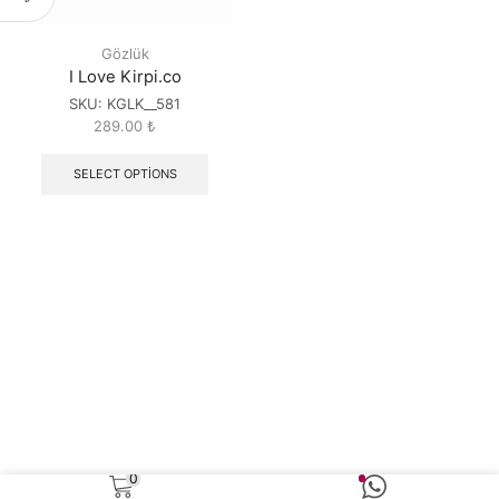
Gözlük
I Love Kirpi.co
SKU:
KGLK__581
289.00
₺
SELECT OPTIONS
0