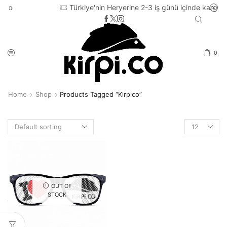
Türkiye'nin Heryerine 2-3 iş günü içinde kargo
0
Home
Shop
Products Tagged “kirpico”
Products
per
page
OUT OF
STOCK