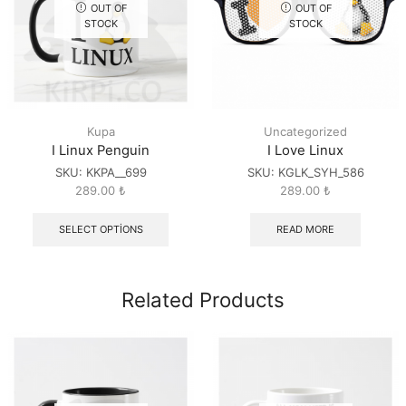
OUT OF
OUT OF
STOCK
STOCK
Kupa
Uncategorized
I Linux Penguin
I Love Linux
SKU:
KKPA__699
SKU:
KGLK_SYH_586
289.00
₺
289.00
₺
SELECT OPTIONS
READ MORE
Related Products