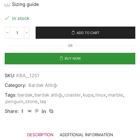
Sizing guide
in stock
ADD TO CART
I
Linux
OR
Penguin
quantity
BUY NOW
SKU:
KBA__1251
Category:
Bardak Altlığı
Tags:
bardak
,
bardak altlığı
,
coaster
,
kupa
,
linux
,
marble
,
penguin
,
stone
,
taş
Share:
DESCRIPTION
ADDITIONAL INFORMATION