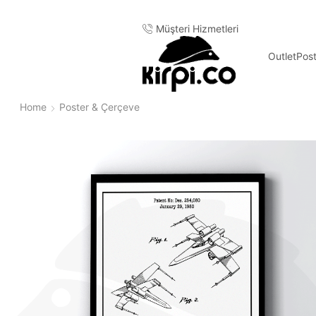
go
Müşteri Hizmetleri
Outlet
Pos
Home
Poster & Çerçeve