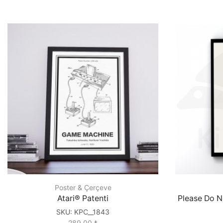
Poster & Çerçeve
Atari® Patenti
Please Do N
SKU:
KPC__1843
289.00
₺