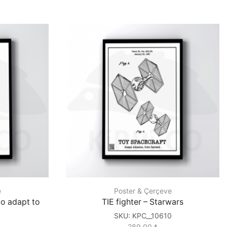
e
Poster & Çerçeve
 to adapt to
TIE fighter – Starwars
SKU:
KPC__10610
289.00
₺