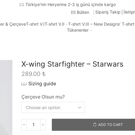
250 TL ve üzeri tüm alışverişlerde ücre
Sipariş Takip
İletiş
Bülten
ter & Çerçeve
T-shırt V.I
T-shırt V.II
T-shırt V.III – New Designs’ T-shır
Tükenenler
X-wing Starfighter – Starwars
289.00
₺
Sizing guide
Çerçeve Olsun mu?
ADD TO CART
X-
wing