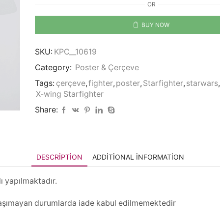
OR
Starfighter
-
BUY NOW
Starwars
quantity
SKU:
KPC__10619
Category:
Poster & Çerçeve
Tags:
çerçeve
,
fighter
,
poster
,
Starfighter
,
starwars
,
X-wing Starfighter
Share:
DESCRIPTION
ADDITIONAL INFORMATION
lı yapılmaktadır.
i taşımayan durumlarda iade kabul edilmemektedir