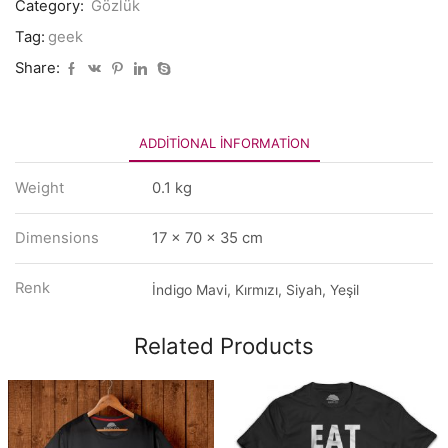
Category:
Gözlük
Tag:
geek
Share:
ADDITIONAL INFORMATION
Weight
0.1 kg
Dimensions
17 × 70 × 35 cm
Renk
İndigo Mavi, Kırmızı, Siyah, Yeşil
Related Products