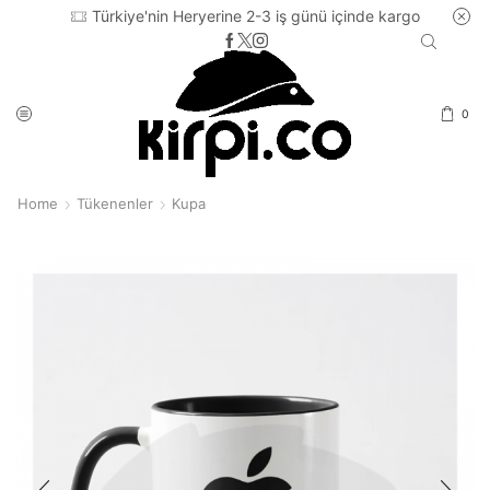
ne 2-3 iş günü içinde kargo
250 TL ve üzeri tüm alış
0
Home
Tükenenler
Kupa