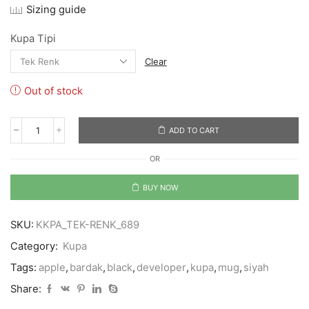
Sizing guide
Kupa Tipi
Clear
Out of stock
ADD TO CART
Apple
Developer
OR
quantity
BUY NOW
SKU:
KKPA_TEK-RENK_689
Category:
Kupa
Tags:
apple
,
bardak
,
black
,
developer
,
kupa
,
mug
,
siyah
Share: