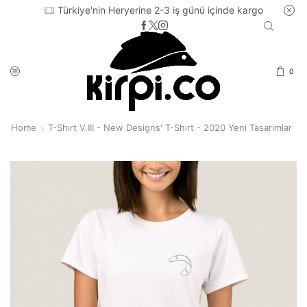
Türkiye'nin Heryerine 2-3 iş günü içinde kargo
0
Home
T-Shırt V.III - New Designs' T-Shırt - 2020 Yeni Tasarımlar