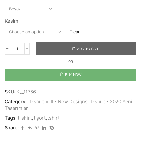
Kesim
Clear
ADD TO CART
Kite
Surf
OR
Lover
V.II
quantity
BUY NOW
SKU:
K__11766
Category:
T-shırt V.III - New Designs' T-shırt - 2020 Yeni
Tasarımlar
Tags:
t-shirt
,
tişört
,
tshirt
Share: